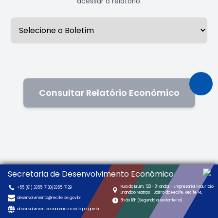
acessar o relatório.
Consultar Relatório Econômico
Secretaria de Desenvolvimento Econômico
Rua do Brum, 123 - 3º andar - Empresarial Maurício
+55 (81) 3355-7130/3355-7129
Brandão Mattos - Bairro do Recife, Recife-PE
desenvolvimento@recife.pe.gov.br
8h às 18h (Segunda a sexta-feira)
desenvolvimentoeconomico.recife.pe.gov.br